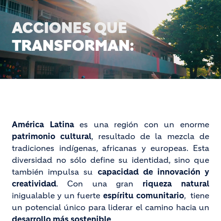
BLOCK MEDIA
Pasar al contenido prin
ACCIONES QUE
TRANSFORMAN:
Loaded
:
Unmute
América Latina
es una región con un enorme
100.00%
patrimonio cultural
, resultado de la mezcla de
tradiciones indígenas, africanas y europeas. Esta
diversidad no sólo define su identidad, sino que
también impulsa su
capacidad de innovación y
creatividad
. Con una gran
riqueza natural
inigualable y un fuerte
espíritu comunitario
, tiene
un potencial único para liderar el camino hacia un
desarrollo más sostenible
.