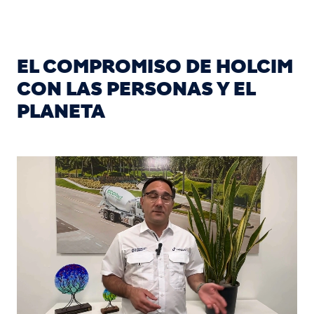
EL COMPROMISO DE HOLCIM
CON LAS PERSONAS Y EL
PLANETA
Video
Player
is
loading.
Loaded
:
Unmute
44.16%